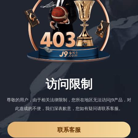
访问限制
尊敬的用户，由于相关法律限制，您所在地区无法访问J9产品，对
此造成的不便，我们深表歉意，您如有疑问请联系客服。
联系客服