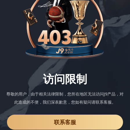
访问限制
尊敬的用户，由于相关法律限制，您所在地区无法访问J9产品，对
此造成的不便，我们深表歉意，您如有疑问请联系客服。
联系客服