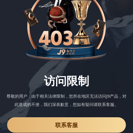
访问限制
尊敬的用户，由于相关法律限制，您所在地区无法访问J9产品，对
此造成的不便，我们深表歉意，您如有疑问请联系客服。
联系客服